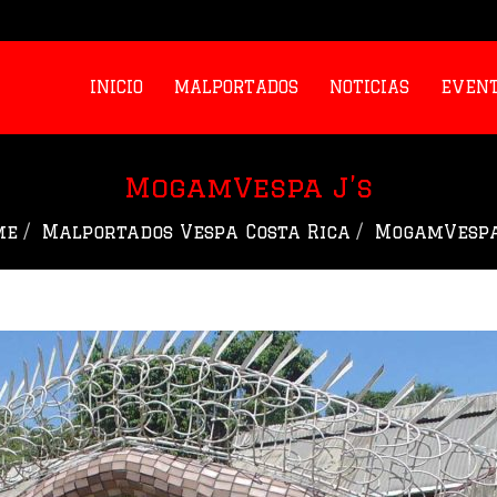
INICIO
MALPORTADOS
NOTICIAS
EVEN
MogamVespa J’s
me
Malportados Vespa Costa Rica
MogamVespa