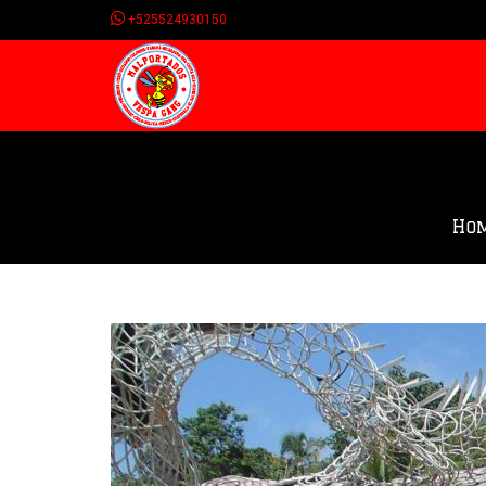
+525524930150
Ho