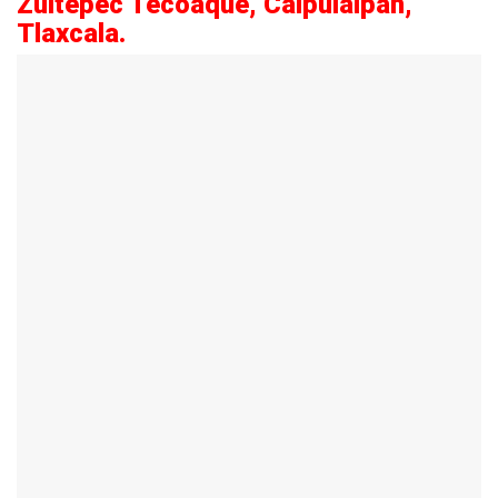
Zultepec Tecoaque, Calpulalpan,
Tlaxcala.