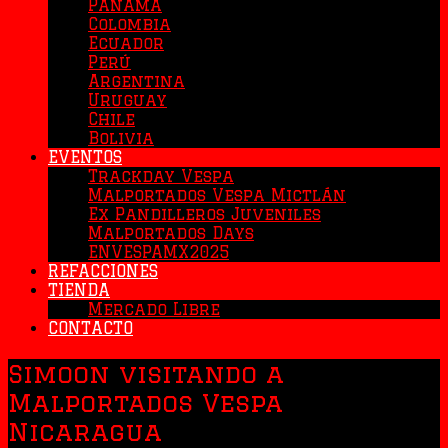
Panamá
Colombia
Ecuador
Perú
Argentina
Uruguay
Chile
Bolivia
EVENTOS
Trackday Vespa
Malportados Vespa Mictlán
Ex Pandilleros Juveniles
Malportados Days
ENVESPAMX2025
REFACCIONES
TIENDA
Mercado Libre
CONTACTO
Simoon visitando a
Malportados Vespa
Nicaragua