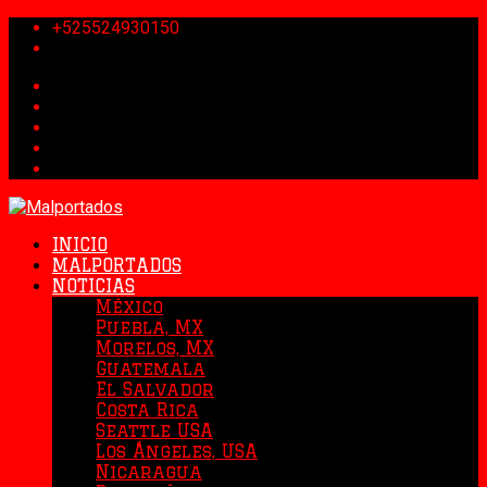
+525524930150
INICIO
MALPORTADOS
NOTICIAS
México
Puebla, MX
Morelos, MX
Guatemala
El Salvador
Costa Rica
Seattle USA
Los Ángeles, USA
Nicaragua