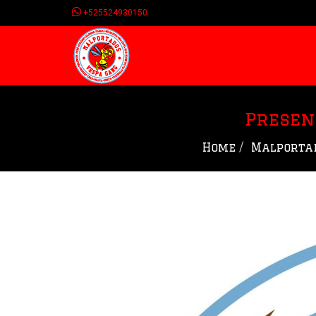
+525524930150
Presen
Home
Malporta